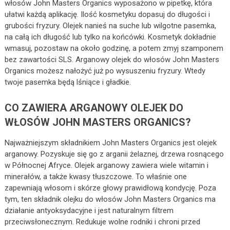
włosów John Masters Organics wyposażono w pipetkę, która
ułatwi każdą aplikację. Ilość kosmetyku dopasuj do długości i
grubości fryzury. Olejek nanieś na suche lub wilgotne pasemka,
na całą ich długość lub tylko na końcówki. Kosmetyk dokładnie
wmasuj, pozostaw na około godzinę, a potem zmyj szamponem
bez zawartości SLS. Arganowy olejek do włosów John Masters
Organics możesz nałożyć już po wysuszeniu fryzury. Wtedy
twoje pasemka będą lśniące i gładkie.
CO ZAWIERA ARGANOWY OLEJEK DO
WŁOSÓW JOHN MASTERS ORGANICS?
Najważniejszym składnikiem John Masters Organics jest olejek
arganowy. Pozyskuje się go z arganii żelaznej, drzewa rosnącego
w Północnej Afryce. Olejek arganowy zawiera wiele witamin i
minerałów, a także kwasy tłuszczowe. To właśnie one
zapewniają włosom i skórze głowy prawidłową kondycję. Poza
tym, ten składnik olejku do włosów John Masters Organics ma
działanie antyoksydacyjne i jest naturalnym filtrem
przeciwsłonecznym. Redukuje wolne rodniki i chroni przed